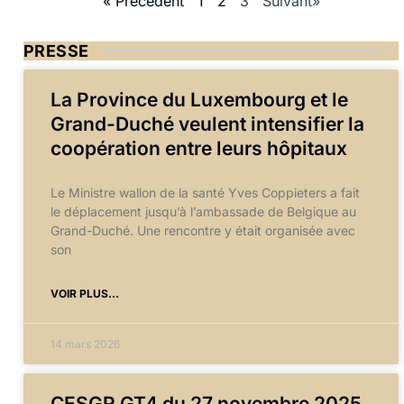
« Précédent
1
2
3
Suivant»
PRESSE
La Province du Luxembourg et le
Grand-Duché veulent intensifier la
coopération entre leurs hôpitaux
Le Ministre wallon de la santé Yves Coppieters a fait
le déplacement jusqu’à l’ambassade de Belgique au
Grand-Duché. Une rencontre y était organisée avec
son
VOIR PLUS...
14 mars 2026
CESGR GT4 du 27 novembre 2025