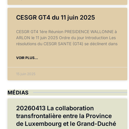
CESGR GT4 du 11 juin 2025
CESGR GT4 1ére Réunion PRESIDENCE WALLONNE à
ARLON le 11 juin 2025 Ordre du jour Introduction Les
résolutions du CESGR SANTE (GT4) se déclinent dans
VOIR PLUS...
15 juin 2025
MÉDIAS
20260413 La collaboration
transfrontalière entre la Province
de Luxembourg et le Grand-Duché