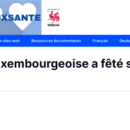
s sites web
Ressources documentaires
Français
Deut
uxembourgeoise a fêté 