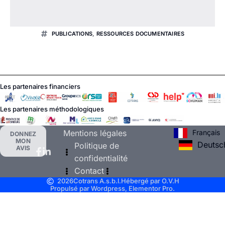
PUBLICATIONS
,
RESSOURCES DOCUMENTAIRES
Les partenaires financiers
Les partenaires méthodologiques
Français
Mentions légales
DONNEZ
MON
Deutsc
Politique de
AVIS
confidentialité
Contact
2026
Cotrans A.s.b.l.
Hébergé par O.V.H
Propulsé par Wordpress, Elementor Pro.