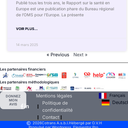
Publié tous les trois ans, le Rapport sur la santé en
Europe est une publication phare du Bureau régional
de l’OMS pour l’Europe. La présente
VOIR PLUS...
14 mars 2025
« Previous
Next »
Les partenaires financiers
Les partenaires méthodologiques
Français
Mentions légales
DONNEZ
MON
Deutsc
Politique de
AVIS
confidentialité
Contact
2026
Cotrans A.s.b.l.
Hébergé par O.V.H
Propulsé par Wordpress, Elementor Pro.