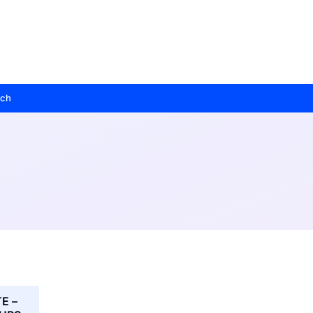
sch
E –