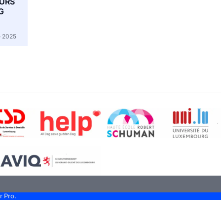
EURS
G
 2025
r Pro.