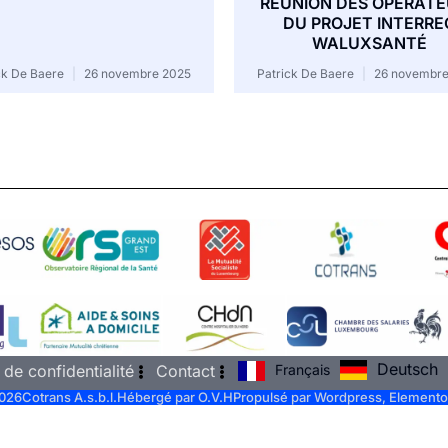
REUNION DES OPERAT
DU PROJET INTERRE
WALUXSANTÉ
ck De Baere
26 novembre 2025
Patrick De Baere
26 novembre
Deutsch
Français
 de confidentialité
Contact
026
Cotrans A.s.b.l.
Hébergé par O.V.H
Propulsé par Wordpress, Elemento