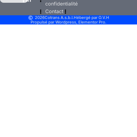
confidentialité
Contact
2026
Cotrans A.s.b.l.
Hébergé par O.V.H
Propulsé par Wordpress, Elementor Pro.