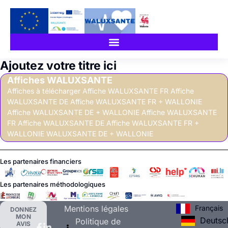
Ajoutez votre titre ici
Affiches WALUXSANTE
Affiches à télécharger Affiche WALUXSANTE FR Affiche
WALUXSANTE DE Affiche WALUXSANTE FR + WALLONIE
Affiche WALUXSANTE DE + WALLONIE Affiche WALUXSANTE
FR Affiche WALUXSANTE DE Affiche WALUXSANTE FR +
WALLONIE WALUXSANTE DE + WALLONIE
Les partenaires financiers
Les partenaires méthodologiques
Français
Mentions légales
DONNEZ
MON
Deutsc
Politique de
AVIS