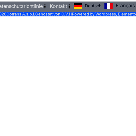
Français
Deutsch
atenschutzrichtlinie
Kontakt
026
Cotrans A.s.b.l.
Gehostet von O.V.H
Powered by Wordpress, Elementor