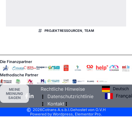
PROJEKTRESSOURCEN
,
TEAM
Die Finanzpartner
Methodische Partner
Deutsch
Rechtliche Hinweise
MEINE
MEINUNG
França
Datenschutzrichtlinie
SAGEN
Kontakt
2026
Cotrans A.s.b.l.
Gehostet von O.V.H
Powered by Wordpress, Elementor Pro.