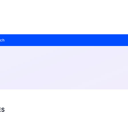
sch
ES