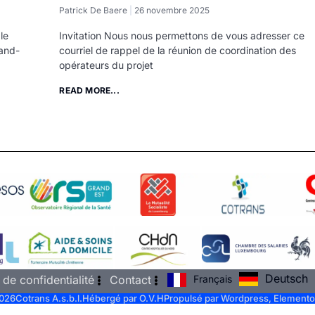
Patrick De Baere
26 novembre 2025
le
Invitation Nous nous permettons de vous adresser ce
and-
courriel de rappel de la réunion de coordination des
opérateurs du projet
READ MORE...
Deutsch
Français
 de confidentialité
Contact
026
Cotrans A.s.b.l.
Hébergé par O.V.H
Propulsé par Wordpress, Elemento