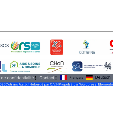
Deutsch
Français
 de confidentialité
Contact
026
Cotrans A.s.b.l.
Hébergé par O.V.H
Propulsé par Wordpress, Elemento