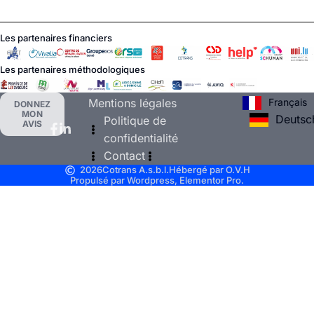
Les partenaires financiers
Les partenaires méthodologiques
Français
Mentions légales
DONNEZ
MON
Deutsc
Politique de
AVIS
confidentialité
Contact
2026
Cotrans A.s.b.l.
Hébergé par O.V.H
Propulsé par Wordpress, Elementor Pro.