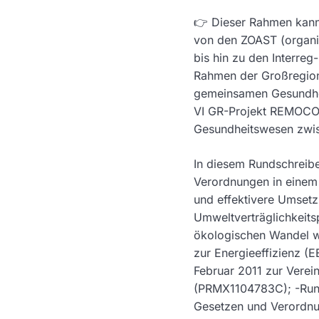
👉 Dieser Rahmen kann 
von den ZOAST (organi
bis hin zu den Interre
Rahmen der Großregion 
gemeinsamen Gesundheit
VI GR-Projekt REMOCOS
Gesundheitswesen zwisc
In diesem Rundschreib
Verordnungen in einem
und effektivere Umset
Umweltverträglichkeits
ökologischen Wandel wid
zur Energieeffizienz 
Februar 2011 zur Vere
(PRMX1104783C); -Rund
Gesetzen und Verordnu