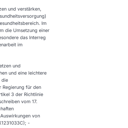
zen und verstärken,
sundheitsversorgung)
esundheitsbereich. Im
um die Umsetzung einer
esondere das Interreg
narbeit im
etzen und
en und eine leichtere
 die
r Regierung für den
ikel 3 der Richtlinie
schreiben vom 17.
haften
 Auswirkungen von
X1231033C); -