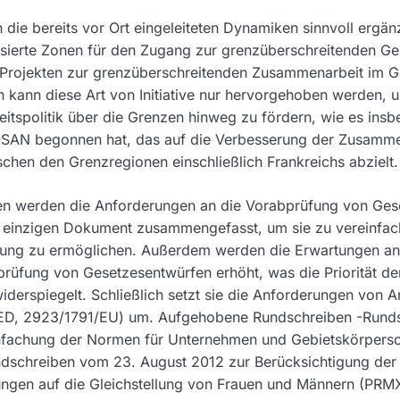
die bereits vor Ort eingeleiteten Dynamiken sinnvoll ergän
sierte Zonen für den Zugang zur grenzüberschreitenden Ge
g-Projekten zur grenzüberschreitenden Zusammenarbeit im G
kann diese Art von Initiative nur hervorgehoben werden, 
spolitik über die Grenzen hinweg zu fördern, wie es insb
AN begonnen hat, das auf die Verbesserung der Zusamme
hen den Grenzregionen einschließlich Frankreichs abzielt.
en werden die Anforderungen an die Vorabprüfung von Ges
 einzigen Dokument zusammengefasst, um sie zu vereinfach
zung zu ermöglichen. Außerdem werden die Erwartungen an
prüfung von Gesetzesentwürfen erhöht, was die Priorität de
erspiegelt. Schließlich setzt sie die Anforderungen von Art
(EED, 2923/1791/EU) um. Aufgehobene Rundschreiben -Rund
infachung der Normen für Unternehmen und Gebietskörpersc
schreiben vom 23. August 2012 zur Berücksichtigung der
ngen auf die Gleichstellung von Frauen und Männern (PRM