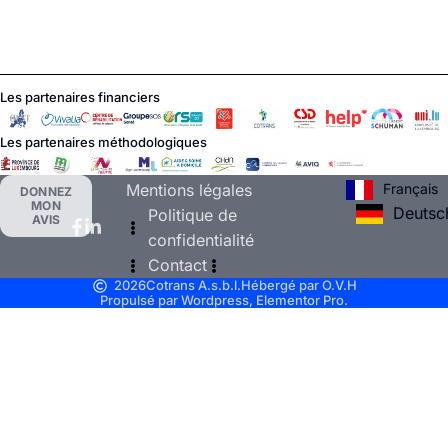
Les partenaires financiers
Les partenaires méthodologiques
Français
Mentions légales
DONNEZ
MON
Deutsc
Politique de
AVIS
confidentialité
Contact
2026
Cotrans A.s.b.l.
Hébergé par O.V.H
Propulsé par Wordpress, Elementor Pro.