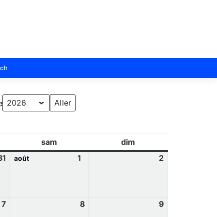
sch
e
sam
dim
31
1
2
août
7
8
9