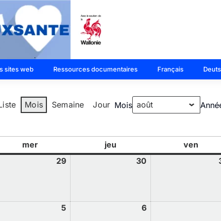
s sites web
Ressources documentaires
Français
Deut
Liste
Mois
Semaine
Jour
Mois
Anné
mer
jeu
ven
29
30
5
6