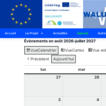
Accueil
Le Projet
Actualités
Agenda
Autre
Évènements en août 2026–juillet 2027
Vue
Calendrier
Vue
Cartes
Vue en
Précédent
Aujourd’hui
lun
mar
27
28
3
4