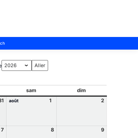
sch
e
sam
dim
31
1
2
août
7
8
9