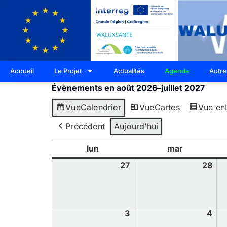
Accueil
Le Projet
Actualités
Agenda
Autre
Évènements en août 2026–juillet 2027
Vue
Calendrier
Vue
Cartes
Vue en
Précédent
Aujourd’hui
lun
mar
27
28
3
4