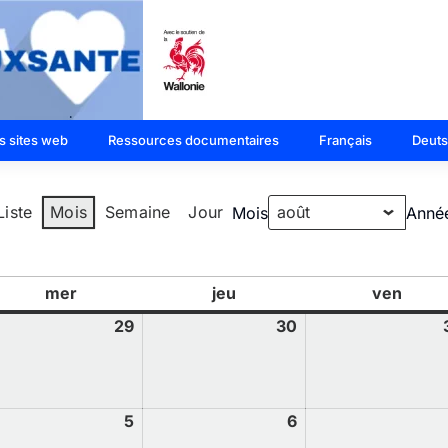
s sites web
Ressources documentaires
Français
Deut
Liste
Mois
Semaine
Jour
Mois
Anné
mer
jeu
ven
29
30
5
6