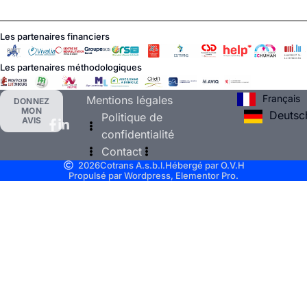
Les partenaires financiers
Les partenaires méthodologiques
Français
Mentions légales
DONNEZ
MON
Deutsc
Politique de
AVIS
confidentialité
Contact
2026
Cotrans A.s.b.l.
Hébergé par O.V.H
Propulsé par Wordpress, Elementor Pro.