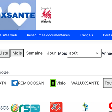
s sites web
Ressources documentaires
Français
Deut
Liste
Mois
Semaine
Jour
Mois
Anné
riode.
GT4
REMOCOSAN
Visio
WALUXSANTE
Tou