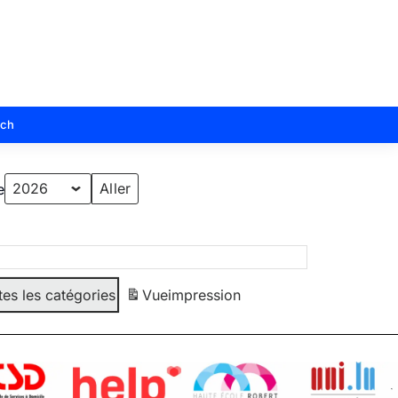
sch
e
tes les catégories
Vue
impression