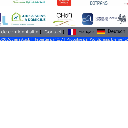
Deutsch
Français
 de confidentialité
Contact
026
Cotrans A.s.b.l.
Hébergé par O.V.H
Propulsé par Wordpress, Elemento