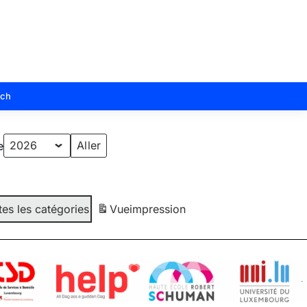
sch
e
tes les catégories
Vue
impression