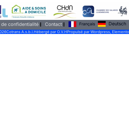
Deutsch
Français
 de confidentialité
Contact
026
Cotrans A.s.b.l.
Hébergé par O.V.H
Propulsé par Wordpress, Elemento