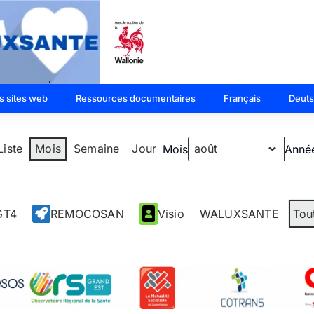
s sites web
Ressources documentaires
Français
Deut
Liste
Mois
Semaine
Jour
Mois
Anné
GT4
REMOCOSAN
Visio
WALUXSANTE
Tou