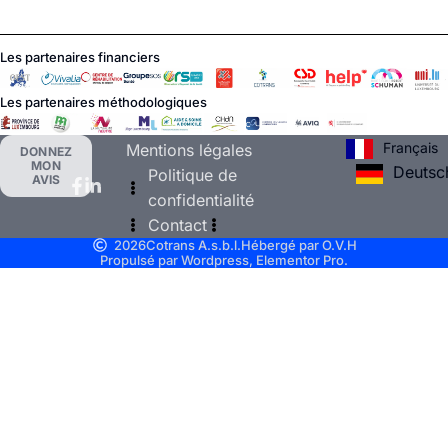
Les partenaires financiers
Les partenaires méthodologiques
Français
Mentions légales
DONNEZ
MON
Deutsc
Politique de
AVIS
confidentialité
Contact
2026
Cotrans A.s.b.l.
Hébergé par O.V.H
Propulsé par Wordpress, Elementor Pro.