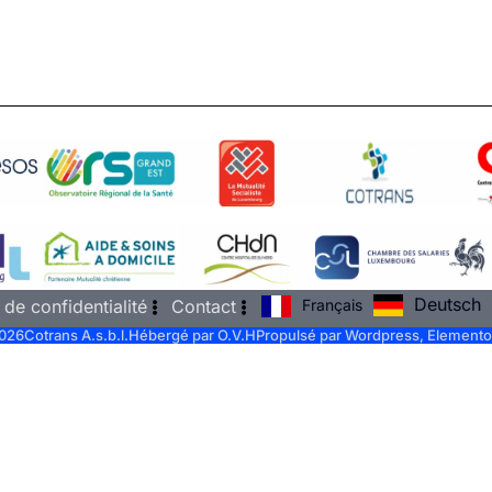
Deutsch
Français
 de confidentialité
Contact
026
Cotrans A.s.b.l.
Hébergé par O.V.H
Propulsé par Wordpress, Elemento