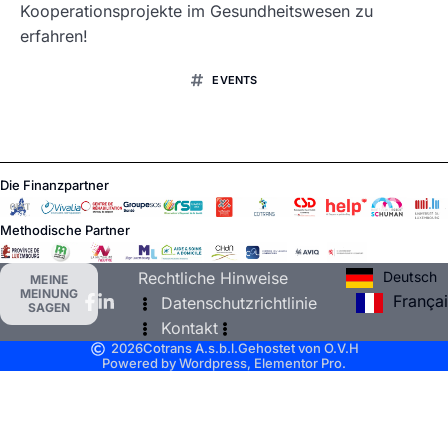
Kooperationsprojekte im Gesundheitswesen zu
erfahren!
EVENTS
Die Finanzpartner
Methodische Partner
Deutsch
Rechtliche Hinweise
MEINE
MEINUNG
França
Datenschutzrichtlinie
SAGEN
Kontakt
2026
Cotrans A.s.b.l.
Gehostet von O.V.H
Powered by Wordpress, Elementor Pro.