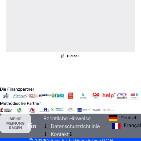
PRESSE
Die Finanzpartner
Methodische Partner
Deutsch
Rechtliche Hinweise
MEINE
MEINUNG
França
Datenschutzrichtlinie
SAGEN
Kontakt
2026
Cotrans A.s.b.l.
Gehostet von O.V.H