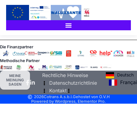
Die Finanzpartner
Methodische Partner
Deutsch
Rechtliche Hinweise
MEINE
MEINUNG
França
Datenschutzrichtlinie
SAGEN
Kontakt
2026
Cotrans A.s.b.l.
Gehostet von O.V.H
Powered by Wordpress, Elementor Pro.