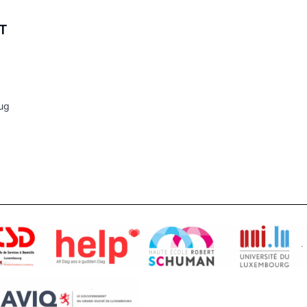
JT
zug